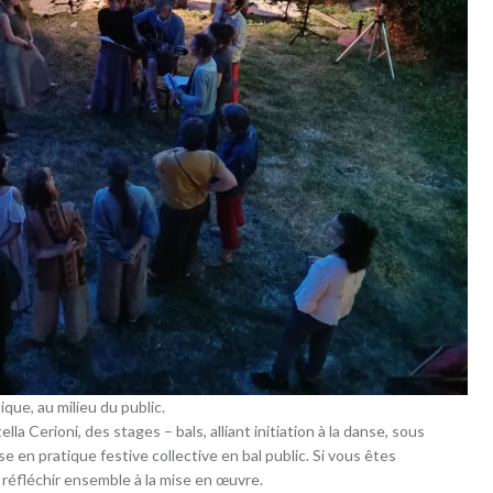
que, au milieu du public.
 Cerioni, des stages – bals, alliant initiation à la danse, sous
e en pratique festive collective en bal public. Si vous êtes
réfléchir ensemble à la mise en œuvre.